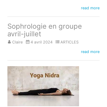
La
read more
Persévérance
dans
Sophrologie en groupe
les
Pratiques
avril-juillet
de
Claire
4 avril 2024
ARTICLES
Bien-
Être
Sophrologie
read more
:
en
groupe
avril-
juillet