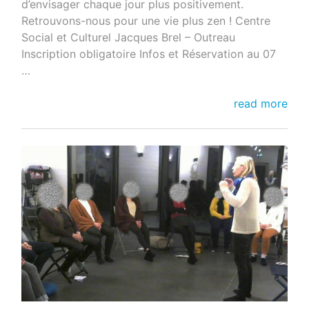
d’envisager chaque jour plus positivement.
Retrouvons-nous pour une vie plus zen ! Centre
Social et Culturel Jacques Brel – Outreau
Inscription obligatoire Infos et Réservation au 07
…
SOIREES
read more
ZEN
JANVIER
2024