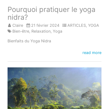
Pourquoi pratiquer le yoga
nidra?
Claire
21 février 2024
ARTICLES
,
YOGA
Bien-être
,
Relaxation
,
Yoga
Bienfaits du Yoga Nidra
Pourquoi
read more
pratiquer
le
yoga
nidra?