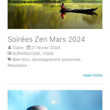
Soirées Zen Mars 2024
Claire
21 février 2024
SOPHROLOGIE
,
YOGA
Bien-être
,
développement personnel
,
Relaxation
Soirées
read more
Zen
Mars
2024