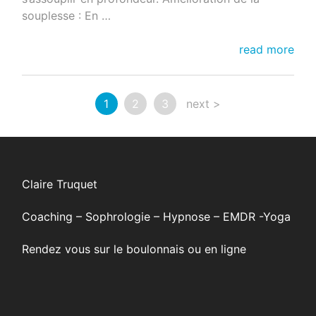
souplesse : En …
Pourquoi
read more
pratiquer
le
Posts
yin
1
2
3
next >
Yoga?
Navigation
Claire Truquet
Coaching – Sophrologie – Hypnose – EMDR -Yoga
Rendez vous sur le boulonnais ou en ligne