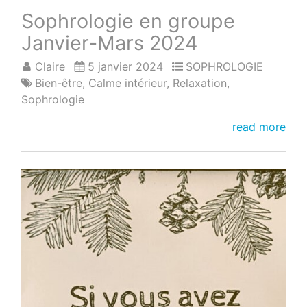
Sophrologie en groupe
Janvier-Mars 2024
Claire
5 janvier 2024
SOPHROLOGIE
Bien-être
,
Calme intérieur
,
Relaxation
,
Sophrologie
Sophrologie
read more
en
groupe
Janvier-
Mars
2024