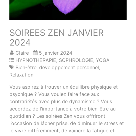
SOIREES ZEN JANVIER
2024
Claire
5 janvier 2024
HYPNOTHERAPIE
,
SOPHROLOGIE
,
YOGA
Bien-être
,
développement personnel
,
Relaxation
Vous aspirez à trouver un équilibre physique et
psychique ? Vous voulez faire face aux
contrariétés avec plus de dynamisme ? Vous
accordez de l’importance à votre bien-être au
quotidien ? Les soirées Zen vous offriront
l’occasion de lâcher prise, de diminuer le stress et
le vivre différemment, de vaincre la fatigue et