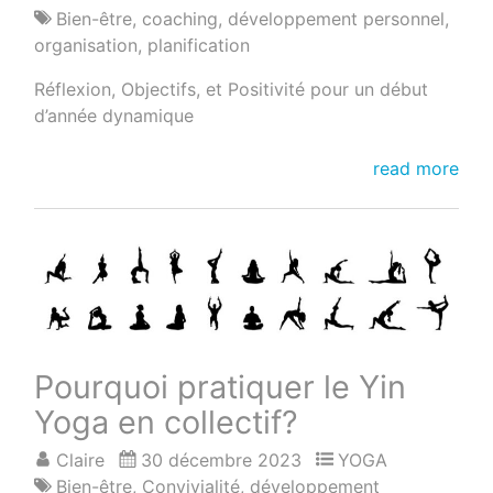
Bien-être
,
coaching
,
développement personnel
,
organisation
,
planification
Réflexion, Objectifs, et Positivité pour un début
d’année dynamique
Finissez
read more
l’année
en
beauté
et
accueillez
la
nouvelle
année
Pourquoi pratiquer le Yin
avec
Yoga en collectif?
entrain!
Claire
30 décembre 2023
YOGA
Bien-être
,
Convivialité
,
développement