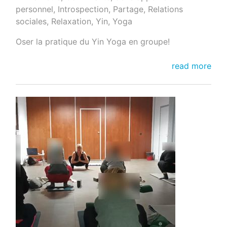
personnel
,
Introspection
,
Partage
,
Relations
sociales
,
Relaxation
,
Yin
,
Yoga
Oser la pratique du Yin Yoga en groupe!
Pourquoi
read more
pratiquer
le
Yin
Yoga
en
collectif?