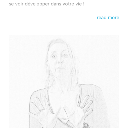
se voir développer dans votre vie !
Construisons
read more
notre
nouvelle
réalité