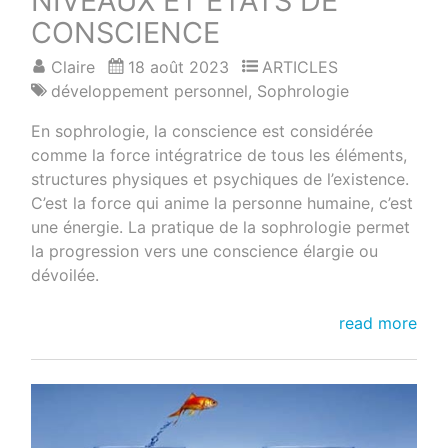
NIVEAUX ET ETATS DE
CONSCIENCE
Claire
18 août 2023
ARTICLES
développement personnel
,
Sophrologie
En sophrologie, la conscience est considérée
comme la force intégratrice de tous les éléments,
structures physiques et psychiques de l’existence.
C’est la force qui anime la personne humaine, c’est
une énergie. La pratique de la sophrologie permet
la progression vers une conscience élargie ou
dévoilée.
NIVEAUX
read more
ET
ETATS
DE
CONSCIENCE