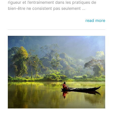
rigueur et l’entrainement dans les pratiques de
bien-être ne consistent pas seulement …
La
read more
Persévérance
dans
les
Pratiques
de
Bien-
Être
: