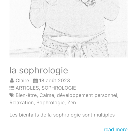
la sophrologie
Claire
18 août 2023
ARTICLES
,
SOPHROLOGIE
Bien-être
,
Calme
,
développement personnel
,
Relaxation
,
Sophrologie
,
Zen
Les bienfaits de la sophrologie sont multiples
la
read more
sophrologie