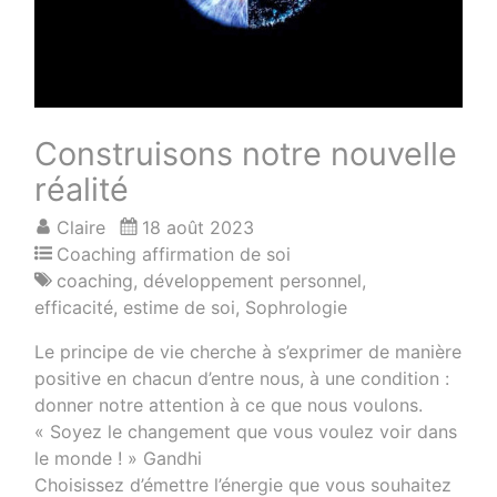
Construisons notre nouvelle
réalité
Claire
18 août 2023
Coaching affirmation de soi
coaching
,
développement personnel
,
efficacité
,
estime de soi
,
Sophrologie
Le principe de vie cherche à s’exprimer de manière
positive en chacun d’entre nous, à une condition :
donner notre attention à ce que nous voulons.
« Soyez le changement que vous voulez voir dans
le monde ! » Gandhi
Choisissez d’émettre l’énergie que vous souhaitez