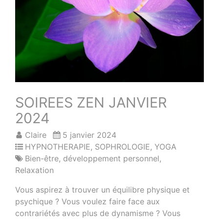
SOIREES ZEN JANVIER
2024
Claire
5 janvier 2024
HYPNOTHERAPIE
,
SOPHROLOGIE
,
YOGA
Bien-être
,
développement personnel
,
Relaxation
Vous aspirez à trouver un équilibre physique et
psychique ? Vous voulez faire face aux
contrariétés avec plus de dynamisme ? Vous