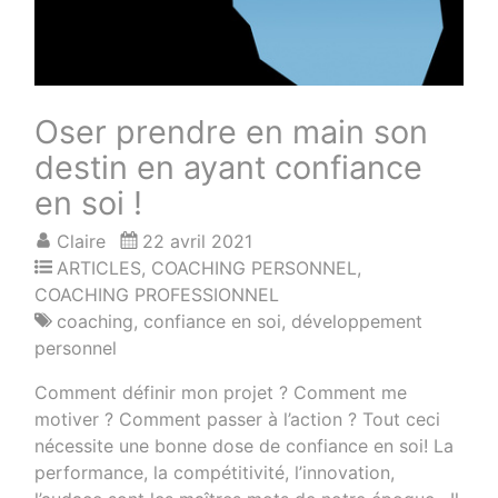
Oser prendre en main son
destin en ayant confiance
en soi !
Claire
22 avril 2021
ARTICLES
,
COACHING PERSONNEL
,
COACHING PROFESSIONNEL
coaching
,
confiance en soi
,
développement
personnel
Comment définir mon projet ? Comment me
motiver ? Comment passer à l’action ? Tout ceci
nécessite une bonne dose de confiance en soi! La
performance, la compétitivité, l’innovation,