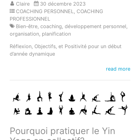
Claire
30 décembre 2023
COACHING PERSONNEL
,
COACHING
PROFESSIONNEL
Bien-être
,
coaching
,
développement personnel
,
organisation
,
planification
Réflexion, Objectifs, et Positivité pour un début
d’année dynamique
Finissez
read more
l’année
en
beauté
et
accueillez
la
nouvelle
année
Pourquoi pratiquer le Yin
avec