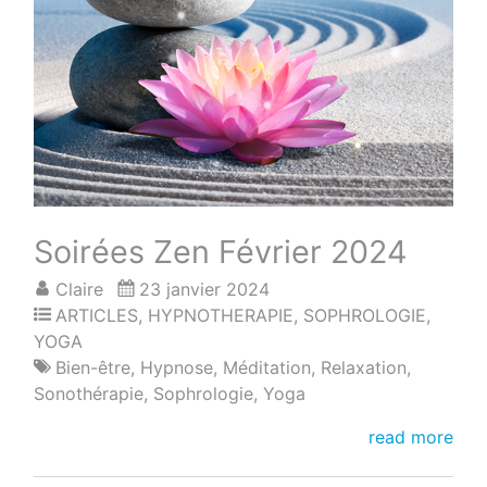
Soirées Zen Février 2024
Claire
23 janvier 2024
ARTICLES
,
HYPNOTHERAPIE
,
SOPHROLOGIE
,
YOGA
Bien-être
,
Hypnose
,
Méditation
,
Relaxation
,
Sonothérapie
,
Sophrologie
,
Yoga
Soirées
read more
Zen