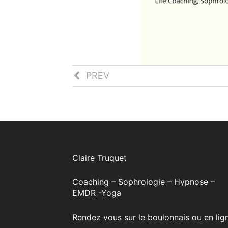
PREV
SOIREES
ZEN
JANVIER
2024
Claire Truquet
Coaching – Sophrologie – Hypnose –
EMDR -Yoga
Rendez vous sur le boulonnais ou en lig