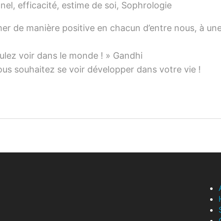
nel
,
efficacité
,
estime de soi
,
Sophrologie
mer de manière positive en chacun d’entre nous, à un
lez voir dans le monde ! » Gandhi
ous souhaitez se voir développer dans votre vie !