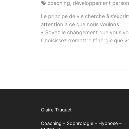
coaching
,
développement person
Le principe de vie cherche à s’expri
attention à ce que nous voulons.
« Soyez le changement que vous vou
Choisissez d’émettre l’énergie que v
Claire Truquet
Coaching – Sophrologie – Hypnose –