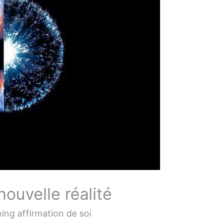
ouvelle réalité
ing affirmation de soi