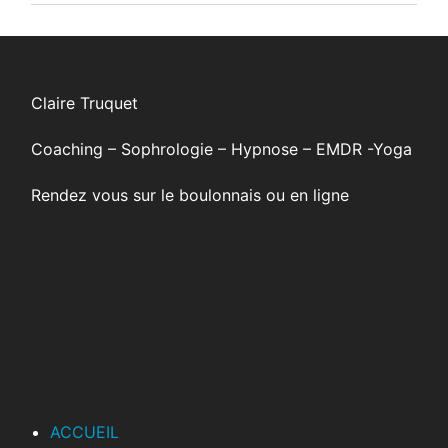
en
main
son
destin
Claire Truquet
en
ayant
Coaching – Sophrologie – Hypnose – EMDR -Yoga
confiance
en
Rendez vous sur le boulonnais ou en ligne
soi
!
ACCUEIL