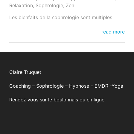
Relaxation
,
Sophrologie
,
Zen
Les bienfaits de la sophrologie sont multiples
la
read more
sophrologie
Claire Truquet
Coaching – Sophrologie – Hypnose – EMDR -Yoga
Rendez vous sur le boulonnais ou en ligne