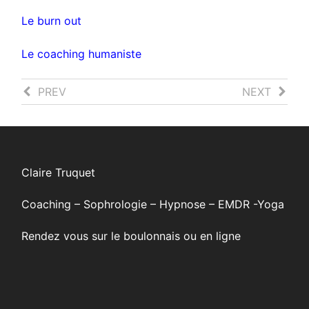
Le burn out
Le coaching humaniste
PREV
NEXT
La
Un
méthode
objectif,
des
c'est
6
quoi
chapeaux
au
de
juste?
Bono
Claire Truquet
Coaching – Sophrologie – Hypnose – EMDR -Yoga
Rendez vous sur le boulonnais ou en ligne