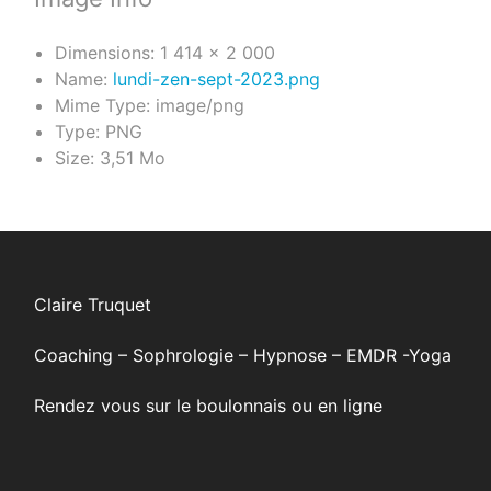
Dimensions:
1 414 × 2 000
Name:
lundi-zen-sept-2023.png
Mime Type:
image/png
Type:
PNG
Size:
3,51 Mo
Claire Truquet
Coaching – Sophrologie – Hypnose – EMDR -Yoga
Rendez vous sur le boulonnais ou en ligne