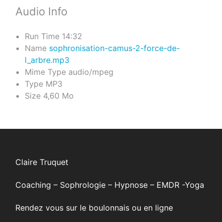
Audio Info
Run Time
14:32
Name
sophronisation-camus-2-force-de-
l_arbre.mp3
Mime Type
audio/mpeg
Type
MP3
Size
4,60 Mo
Claire Truquet
Coaching – Sophrologie – Hypnose – EMDR -Yoga
Rendez vous sur le boulonnais ou en ligne