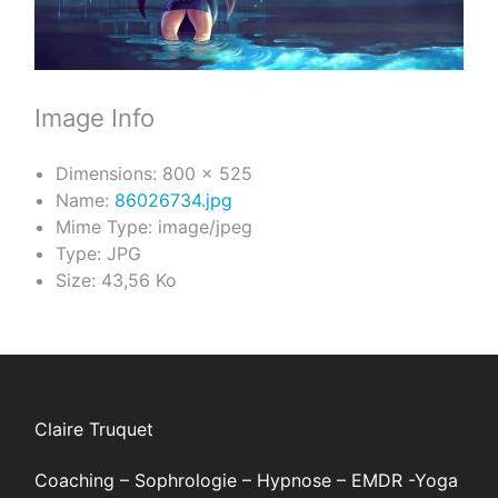
Image Info
Dimensions:
800 × 525
Name:
86026734.jpg
Mime Type:
image/jpeg
Type:
JPG
Size:
43,56 Ko
Claire Truquet
Coaching – Sophrologie – Hypnose – EMDR -Yoga