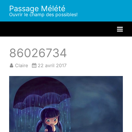
Skip
Passage Mélété
to
Ouvrir le champ des possibles!
content
Me
na
86026734
Claire
22 avril 2017