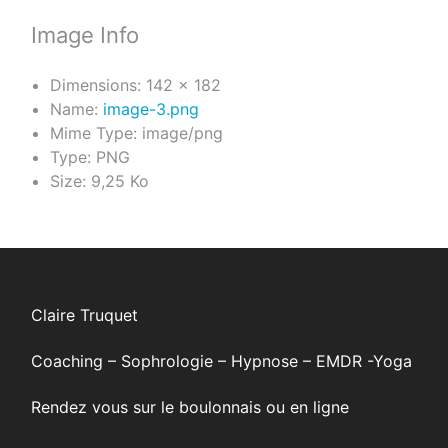
Image Info
Dimensions:
142 × 182
Name:
image-3.png
Mime Type:
image/png
Type:
PNG
Size:
9,25 Ko
Claire Truquet
Coaching – Sophrologie – Hypnose – EMDR -Yoga
Rendez vous sur le boulonnais ou en ligne