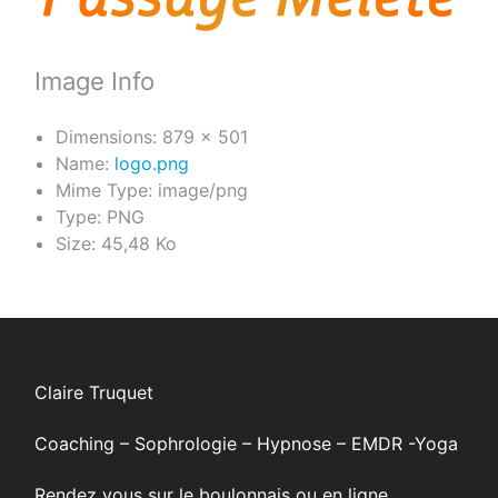
Image Info
Dimensions:
879 × 501
Name:
logo.png
Mime Type:
image/png
Type:
PNG
Size:
45,48 Ko
Claire Truquet
Coaching – Sophrologie – Hypnose – EMDR -Yoga
Rendez vous sur le boulonnais ou en ligne